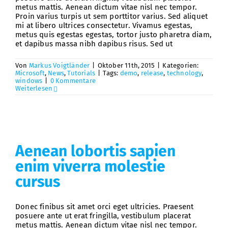
metus mattis. Aenean dictum vitae nisl nec tempor.
Proin varius turpis ut sem porttitor varius. Sed aliquet
mi at libero ultrices consectetur. Vivamus egestas,
metus quis egestas egestas, tortor justo pharetra diam,
et dapibus massa nibh dapibus risus. Sed ut
Von
Markus Voigtländer
|
Oktober 11th, 2015
|
Kategorien:
Microsoft
,
News
,
Tutorials
|
Tags:
demo
,
release
,
technology
,
windows
|
0 Kommentare
Weiterlesen
Aenean lobortis sapien
enim viverra molestie
cursus
Donec finibus sit amet orci eget ultricies. Praesent
posuere ante ut erat fringilla, vestibulum placerat
metus mattis. Aenean dictum vitae nisl nec tempor.