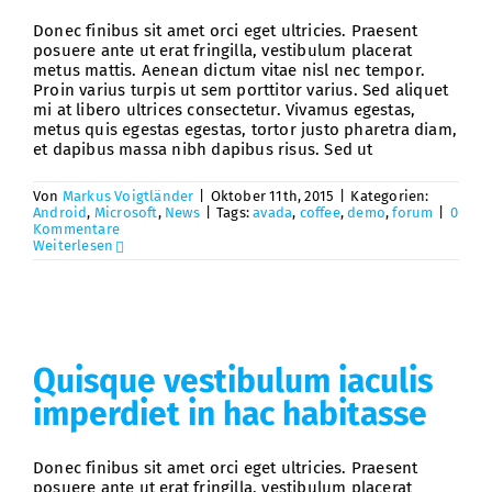
Donec finibus sit amet orci eget ultricies. Praesent
posuere ante ut erat fringilla, vestibulum placerat
metus mattis. Aenean dictum vitae nisl nec tempor.
Proin varius turpis ut sem porttitor varius. Sed aliquet
mi at libero ultrices consectetur. Vivamus egestas,
metus quis egestas egestas, tortor justo pharetra diam,
et dapibus massa nibh dapibus risus. Sed ut
Von
Markus Voigtländer
|
Oktober 11th, 2015
|
Kategorien:
Android
,
Microsoft
,
News
|
Tags:
avada
,
coffee
,
demo
,
forum
|
0
Kommentare
Weiterlesen
Quisque vestibulum iaculis
imperdiet in hac habitasse
Donec finibus sit amet orci eget ultricies. Praesent
posuere ante ut erat fringilla, vestibulum placerat