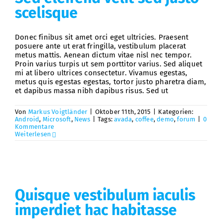
scelisque
Donec finibus sit amet orci eget ultricies. Praesent
posuere ante ut erat fringilla, vestibulum placerat
metus mattis. Aenean dictum vitae nisl nec tempor.
Proin varius turpis ut sem porttitor varius. Sed aliquet
mi at libero ultrices consectetur. Vivamus egestas,
metus quis egestas egestas, tortor justo pharetra diam,
et dapibus massa nibh dapibus risus. Sed ut
Von
Markus Voigtländer
|
Oktober 11th, 2015
|
Kategorien:
Android
,
Microsoft
,
News
|
Tags:
avada
,
coffee
,
demo
,
forum
|
0
Kommentare
Weiterlesen
Quisque vestibulum iaculis
imperdiet hac habitasse