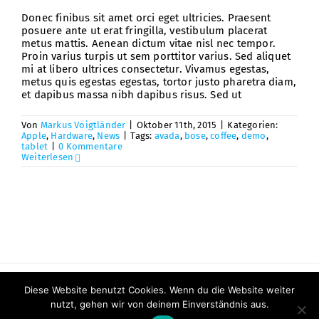
Donec finibus sit amet orci eget ultricies. Praesent
posuere ante ut erat fringilla, vestibulum placerat
metus mattis. Aenean dictum vitae nisl nec tempor.
Proin varius turpis ut sem porttitor varius. Sed aliquet
mi at libero ultrices consectetur. Vivamus egestas,
metus quis egestas egestas, tortor justo pharetra diam,
et dapibus massa nibh dapibus risus. Sed ut
Von
Markus Voigtländer
|
Oktober 11th, 2015
|
Kategorien:
Apple
,
Hardware
,
News
|
Tags:
avada
,
bose
,
coffee
,
demo
,
tablet
|
0 Kommentare
Weiterlesen
© Copyright 2022 Seltmann Assekuranz GmbH
Diese Website benutzt Cookies. Wenn du die Website weiter
nutzt, gehen wir von deinem Einverständnis aus.
Erstinformation | Datenschutz | Impressum