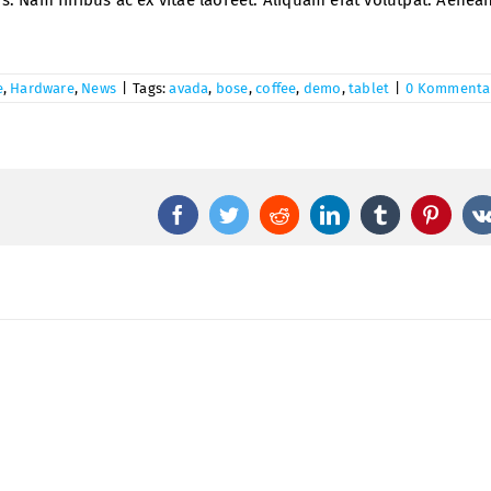
e
,
Hardware
,
News
|
Tags:
avada
,
bose
,
coffee
,
demo
,
tablet
|
0 Kommenta
Facebook
Twitter
Reddit
LinkedIn
Tumblr
Pintere