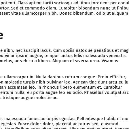
potenti. Class aptent taciti sociosqu ad litora torquent per conu
ortor. Sed et commodo diam. Curabitur bibendum nunc ut finibu
esent vitae ullamcorper nibh. Donec bibendum, odio ut aliquam
e
sque nibh, nec suscipit lacus. Cum sociis natoque penatibus et mag
pulvinar ipsum augue, tempor luctus felis malesuada venenatis.
 metus, ac vehicula libero. Aliquam et viverra urna. Vivamus
e ullamcorper in. Nulla dapibus rutrum congue. Proin efficitur,
non molestie turpis nibh pulvinar leo. Aenean tincidunt arcu eu ju
san accumsan leo, in rhoncus libero elementum et. Curabitur
entum nulla, eu porta augue leo eu odio. Phasellus volutpat arc
 tristique augue molestie ac.
 et malesuada fames ac turpis egestas. Pellentesque habitant mo
 egestas. Fusce dolor dolor, placerat ac purus sed, euismod
is. Nam finibus ac ex vitae laoreet. Aliquam erat volutpat. Aenea