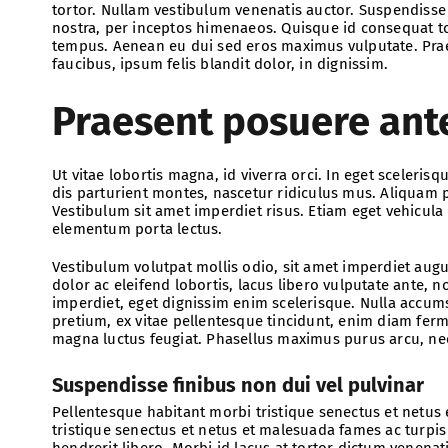
tortor. Nullam vestibulum venenatis auctor. Suspendisse 
nostra, per inceptos himenaeos. Quisque id consequat t
tempus. Aenean eu dui sed eros maximus vulputate. Pra
faucibus, ipsum felis blandit dolor, in dignissim.
Praesent posuere ant
Ut vitae lobortis magna, id viverra orci. In eget sceleri
dis parturient montes, nascetur ridiculus mus. Aliquam 
Vestibulum sit amet imperdiet risus. Etiam eget vehicula
elementum porta lectus.
Vestibulum volutpat mollis odio, sit amet imperdiet augu
dolor ac eleifend lobortis, lacus libero vulputate ante, 
imperdiet, eget dignissim enim scelerisque. Nulla accum
pretium, ex vitae pellentesque tincidunt, enim diam ferm
magna luctus feugiat. Phasellus maximus purus arcu, nec
Suspendisse finibus non dui vel pulvinar
Pellentesque habitant morbi tristique senectus et netus
tristique senectus et netus et malesuada fames ac turpis
hendrerit libero. Morbi id lacus at tortor dictum venenat