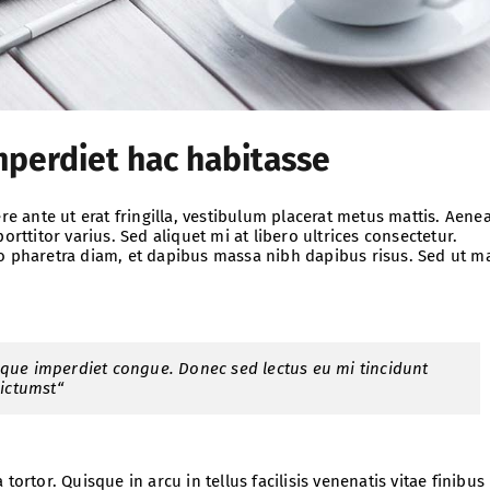
mperdiet hac habitasse
ere ante ut erat fringilla, vestibulum placerat metus mattis. Aene
orttitor varius. Sed aliquet mi at libero ultrices consectetur.
to pharetra diam, et dapibus massa nibh dapibus risus. Sed ut m
neque imperdiet congue. Donec sed lectus eu mi tincidunt
ictumst“
tortor. Quisque in arcu in tellus facilisis venenatis vitae finibus